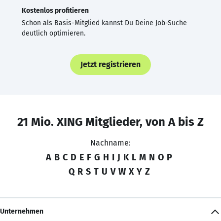
Kostenlos profitieren
Schon als Basis-Mitglied kannst Du Deine Job-Suche
deutlich optimieren.
Jetzt registrieren
21 Mio. XING Mitglieder, von A bis Z
Nachname:
A
B
C
D
E
F
G
H
I
J
K
L
M
N
O
P
Q
R
S
T
U
V
W
X
Y
Z
Unternehmen