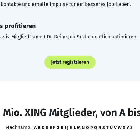
Kontakte und erhalte Impulse für ein besseres Job-Leben.
s profitieren
asis-Mitglied kannst Du Deine Job-Suche deutlich optimieren.
Jetzt registrieren
 Mio. XING Mitglieder, von A bi
Nachname:
A
B
C
D
E
F
G
H
I
J
K
L
M
N
O
P
Q
R
S
T
U
V
W
X
Y
Z