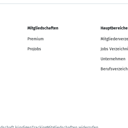
Mitgliedschaften
Hauptbereiche
Premium
Mitgliederverz
ProJobs
Jobs Verzeichn
Unternehmen
Berufsverzeich
edschaft kündigen
Tracking
Mitgliedschaften widerrufen