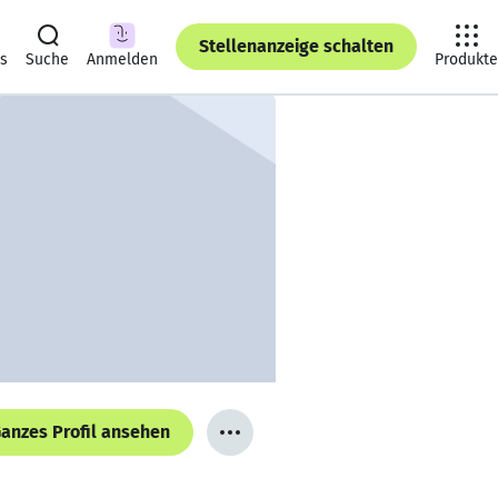
Stellenanzeige schalten
ts
Suche
Anmelden
Produkte
anzes Profil ansehen