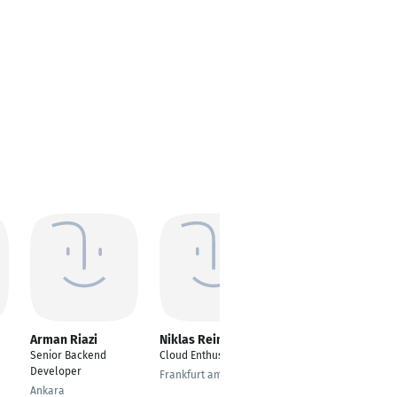
Arman Riazi
Niklas Reimche
Manoj Salwani
Senior Backend
Cloud Enthusiast
SEO Executive
Developer
Frankfurt am Main
Noida
Ankara