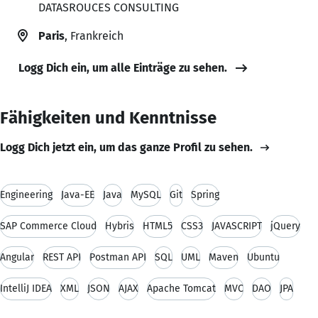
DATASROUCES CONSULTING
Paris
, Frankreich
Logg Dich ein, um alle Einträge zu sehen.
Fähigkeiten und Kenntnisse
Logg Dich jetzt ein, um das ganze Profil zu sehen.
Engineering
Java-EE
Java
MySQL
Git
Spring
SAP Commerce Cloud
Hybris
HTML5
CSS3
JAVASCRIPT
jQuery
Angular
REST API
Postman API
SQL
UML
Maven
Ubuntu
IntelliJ IDEA
XML
JSON
AJAX
Apache Tomcat
MVC
DAO
JPA