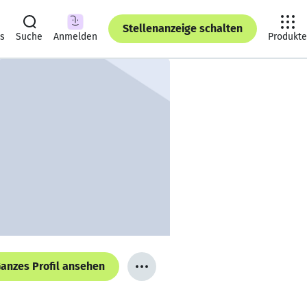
Stellenanzeige schalten
ts
Suche
Anmelden
Produkte
anzes Profil ansehen