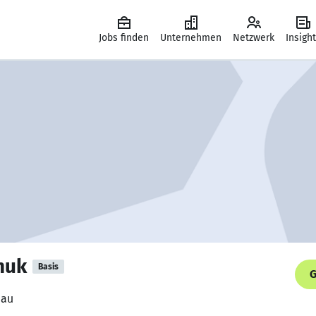
Jobs finden
Unternehmen
Netzwerk
Insigh
huk
Basis
G
dau