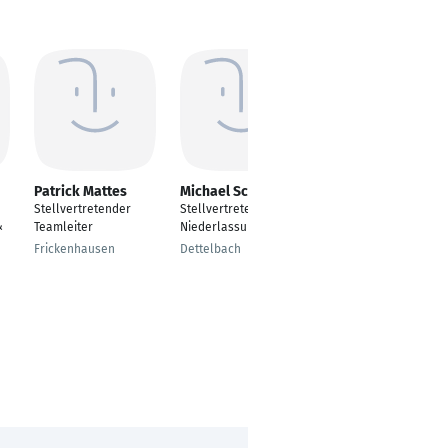
Patrick Mattes
Michael Schürger
Nico Bös
Stellvertretender
Stellvertretender
---
&
Teamleiter
Niederlassungsleiter
Niedernhausen
Frickenhausen
Dettelbach