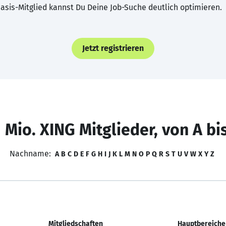
asis-Mitglied kannst Du Deine Job-Suche deutlich optimieren.
Jetzt registrieren
 Mio. XING Mitglieder, von A bi
Nachname:
A
B
C
D
E
F
G
H
I
J
K
L
M
N
O
P
Q
R
S
T
U
V
W
X
Y
Z
Mitgliedschaften
Hauptbereiche