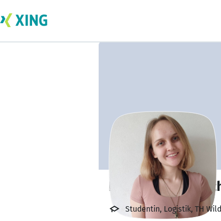
Nadezhda Kovalc
Studentin, Logistik, TH Wil