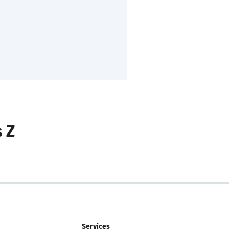
s Z
Services