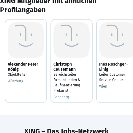
XING Mitglieder mit ähnlichen
Profilangaben
Alexander Peter
Christoph
Ines Roschger-
König
Causemann
Einig
Objektleiter
Bereichsleiter
Leiter Customer
Firmenkunden &
Service Center
Würzburg
Baufinanzierung -
Wien
Prokurist
Bensberg
XING – Das Jobs-Netzwerk