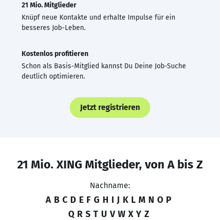
21 Mio. Mitglieder
Knüpf neue Kontakte und erhalte Impulse für ein
besseres Job-Leben.
Kostenlos profitieren
Schon als Basis-Mitglied kannst Du Deine Job-Suche
deutlich optimieren.
Jetzt registrieren
21 Mio. XING Mitglieder, von A bis Z
Nachname:
A
B
C
D
E
F
G
H
I
J
K
L
M
N
O
P
Q
R
S
T
U
V
W
X
Y
Z