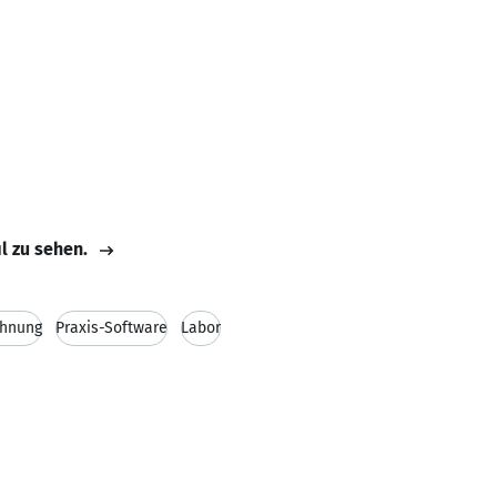
il zu sehen.
chnung
Praxis-Software
Labor