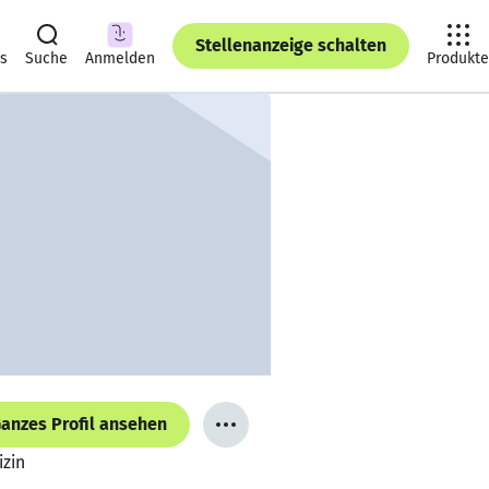
Stellenanzeige schalten
ts
Suche
Anmelden
Produkte
anzes Profil ansehen
izin