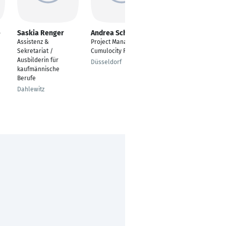
e
Saskia Renger
Andrea Scheipner
Janette Schönk
Assistenz &
Project Manager
Mitarbeiter
Sekretariat /
Cumulocity RnD
Vertriebsinnendienst
Ausbilderin für
Düsseldorf
Tarp
kaufmännische
Berufe
Dahlewitz