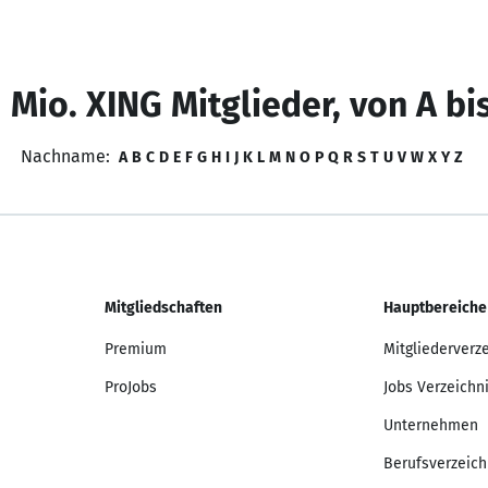
 Mio. XING Mitglieder, von A bi
Nachname:
A
B
C
D
E
F
G
H
I
J
K
L
M
N
O
P
Q
R
S
T
U
V
W
X
Y
Z
Mitgliedschaften
Hauptbereiche
Premium
Mitgliederverz
ProJobs
Jobs Verzeichn
Unternehmen
Berufsverzeich