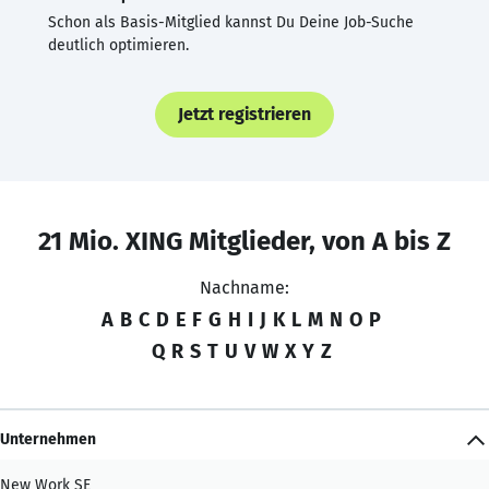
Schon als Basis-Mitglied kannst Du Deine Job-Suche
deutlich optimieren.
Jetzt registrieren
21 Mio. XING Mitglieder, von A bis Z
Nachname:
A
B
C
D
E
F
G
H
I
J
K
L
M
N
O
P
Q
R
S
T
U
V
W
X
Y
Z
Unternehmen
New Work SE