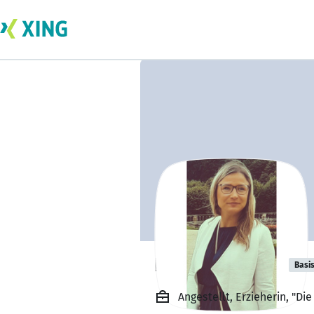
Nadine Zerche
Basi
Angestellt, Erzieherin, "Di