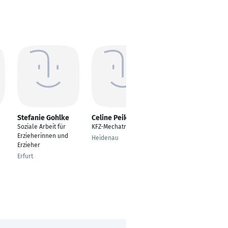
Stefanie Gohlke
Celine Peikert
Gabriele Hanak
Soziale Arbeit für
KFZ-Mechatroniker
Staatlich anerkannte
Erzieherinnen und
Erzieherin,
Heidenau
Erzieher
Tanzpädagogin, Yoga
Lehrerin
Erfurt
Lilienthal