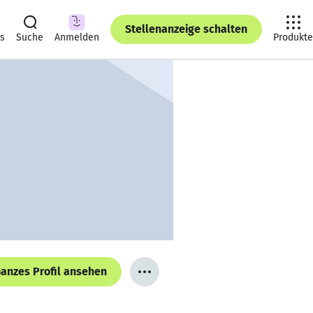
Stellenanzeige schalten
ts
Suche
Anmelden
Produkte
anzes Profil ansehen