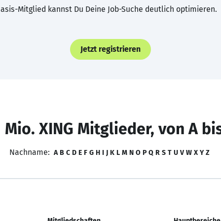
asis-Mitglied kannst Du Deine Job-Suche deutlich optimieren.
Jetzt registrieren
 Mio. XING Mitglieder, von A bi
Nachname:
A
B
C
D
E
F
G
H
I
J
K
L
M
N
O
P
Q
R
S
T
U
V
W
X
Y
Z
Mitgliedschaften
Hauptbereiche