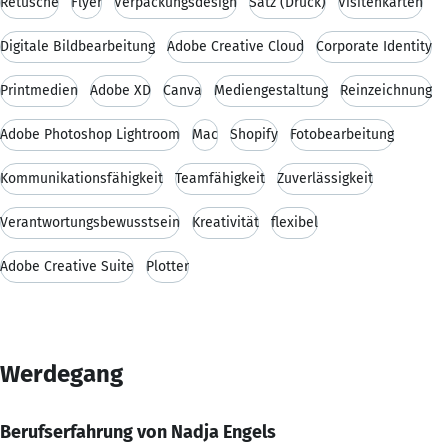
Retusche
Flyer
Verpackungsdesign
Satz (Druck)
Visitenkarten
Digitale Bildbearbeitung
Adobe Creative Cloud
Corporate Identity
Printmedien
Adobe XD
Canva
Mediengestaltung
Reinzeichnung
Adobe Photoshop Lightroom
Mac
Shopify
Fotobearbeitung
Kommunikationsfähigkeit
Teamfähigkeit
Zuverlässigkeit
Verantwortungsbewusstsein
Kreativität
flexibel
Adobe Creative Suite
Plotter
Werdegang
Berufserfahrung von Nadja Engels