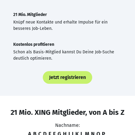
21 Mio. Mitglieder
Knüpf neue Kontakte und erhalte Impulse für ein
besseres Job-Leben.
Kostenlos profitieren
Schon als Basis-Mitglied kannst Du Deine Job-Suche
deutlich optimieren.
Jetzt registrieren
21 Mio. XING Mitglieder, von A bis Z
Nachname:
A
B
C
D
E
F
G
H
I
J
K
L
M
N
O
P