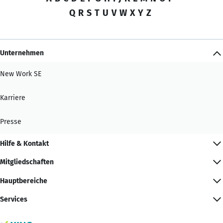
Q
R
S
T
U
V
W
X
Y
Z
Unternehmen
New Work SE
Karriere
Presse
Hilfe & Kontakt
Mitgliedschaften
Hauptbereiche
Services