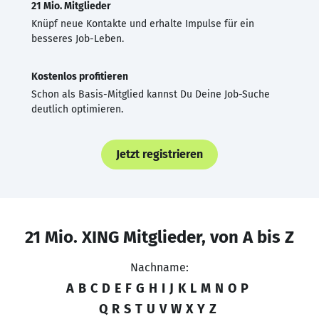
21 Mio. Mitglieder
Knüpf neue Kontakte und erhalte Impulse für ein
besseres Job-Leben.
Kostenlos profitieren
Schon als Basis-Mitglied kannst Du Deine Job-Suche
deutlich optimieren.
Jetzt registrieren
21 Mio. XING Mitglieder, von A bis Z
Nachname:
A
B
C
D
E
F
G
H
I
J
K
L
M
N
O
P
Q
R
S
T
U
V
W
X
Y
Z