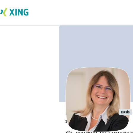
Nadja Neubig
Basis
sucht neue Team-Mitglieder