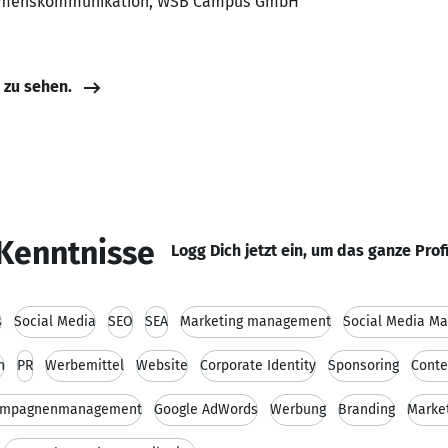
ehmenskommunikation, WSB Campus GmbH
e zu sehen.
Kenntnisse
Logg Dich jetzt ein, um das ganze Prof
s
Social Media
SEO
SEA
Marketing management
Social Media Ma
n
PR
Werbemittel
Website
Corporate Identity
Sponsoring
Conte
mpagnenmanagement
Google AdWords
Werbung
Branding
Marke