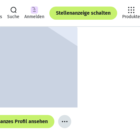
Stellenanzeige schalten
ts
Suche
Anmelden
Produkte
anzes Profil ansehen