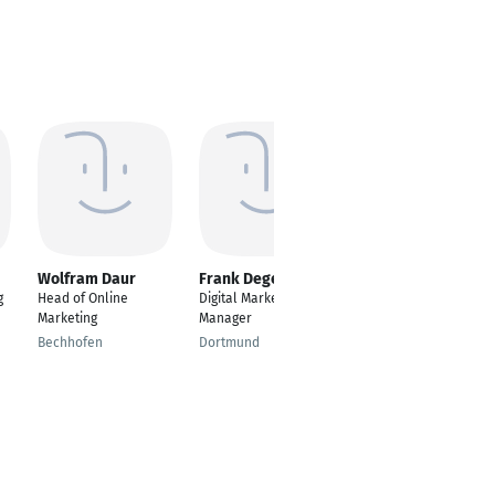
Wolfram Daur
Frank Degenmeier
Raj kumar
g
Head of Online
Digital Marketing
Spezialist Digitales
Marketing
Manager
Marketing
Bechhofen
Dortmund
Berlin