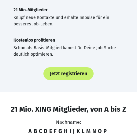
21 Mio. Mitglieder
Knüpf neue Kontakte und erhalte Impulse für ein
besseres Job-Leben.
Kostenlos profitieren
Schon als Basis-Mitglied kannst Du Deine Job-Suche
deutlich optimieren.
Jetzt registrieren
21 Mio. XING Mitglieder, von A bis Z
Nachname:
A
B
C
D
E
F
G
H
I
J
K
L
M
N
O
P