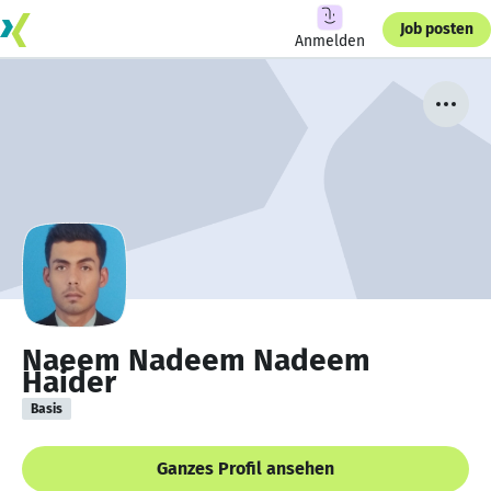
Job posten
Anmelden
Naeem Nadeem Nadeem
Haider
Basis
Ganzes Profil ansehen