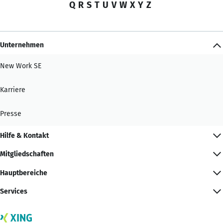
Q
R
S
T
U
V
W
X
Y
Z
Unternehmen
New Work SE
Karriere
Presse
Hilfe & Kontakt
Mitgliedschaften
Hauptbereiche
Services