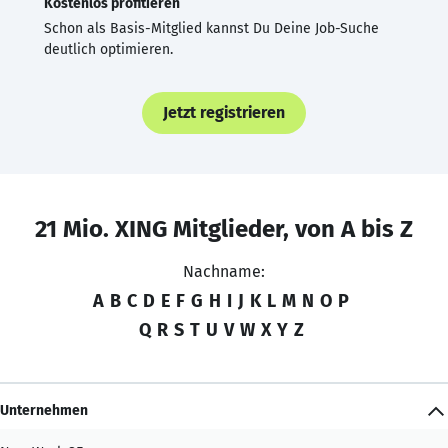
Kostenlos profitieren
Schon als Basis-Mitglied kannst Du Deine Job-Suche
deutlich optimieren.
Jetzt registrieren
21 Mio. XING Mitglieder, von A bis Z
Nachname:
A
B
C
D
E
F
G
H
I
J
K
L
M
N
O
P
Q
R
S
T
U
V
W
X
Y
Z
Unternehmen