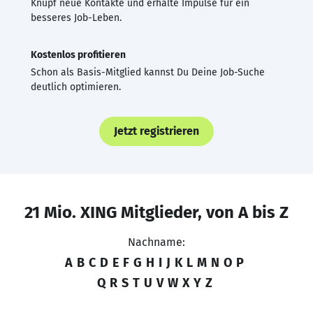
Knüpf neue Kontakte und erhalte Impulse für ein
besseres Job-Leben.
Kostenlos profitieren
Schon als Basis-Mitglied kannst Du Deine Job-Suche
deutlich optimieren.
Jetzt registrieren
21 Mio. XING Mitglieder, von A bis Z
Nachname:
A
B
C
D
E
F
G
H
I
J
K
L
M
N
O
P
Q
R
S
T
U
V
W
X
Y
Z