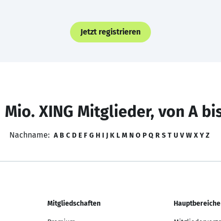
Jetzt registrieren
 Mio. XING Mitglieder, von A bi
Nachname:
A
B
C
D
E
F
G
H
I
J
K
L
M
N
O
P
Q
R
S
T
U
V
W
X
Y
Z
Mitgliedschaften
Hauptbereiche