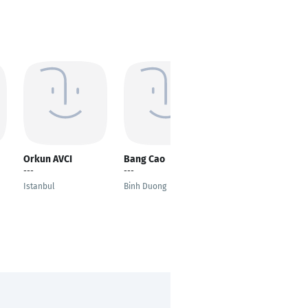
Orkun AVCI
Bang Cao
Himanshu Garg
---
---
Senior Project Leader
Istanbul
Binh Duong
Leipzig