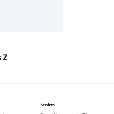
s Z
Services