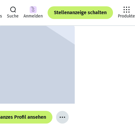
Stellenanzeige schalten
ts
Suche
Anmelden
Produkte
anzes Profil ansehen