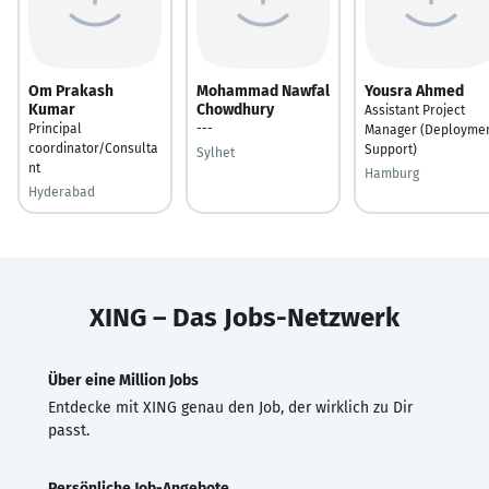
Om Prakash
Mohammad Nawfal
Yousra Ahmed
Kumar
Chowdhury
Assistant Project
Principal
---
Manager (Deployme
coordinator/Consulta
Support)
Sylhet
nt
Hamburg
Hyderabad
XING – Das Jobs-Netzwerk
Über eine Million Jobs
Entdecke mit XING genau den Job, der wirklich zu Dir
passt.
Persönliche Job-Angebote