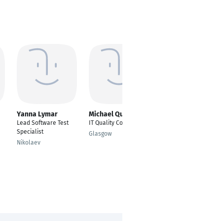
Yanna Lymar
Michael Quigley
Dharaniya
Thankamuthu
Lead Software Test
IT Quality Consultant
Hardware Engineer -
Specialist
Glasgow
Test
Nikolaev
Coimbatore