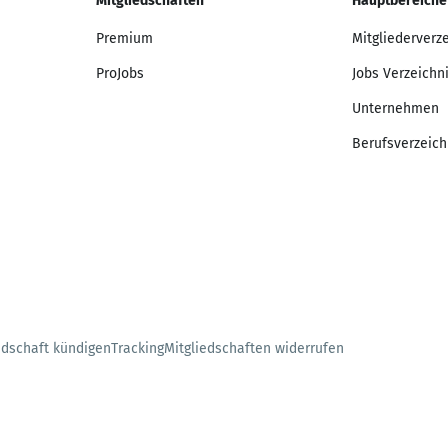
Mitgliedschaften
Hauptbereiche
Premium
Mitgliederverz
ProJobs
Jobs Verzeichn
Unternehmen
Berufsverzeich
edschaft kündigen
Tracking
Mitgliedschaften widerrufen