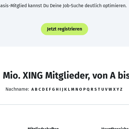
asis-Mitglied kannst Du Deine Job-Suche deutlich optimieren.
Jetzt registrieren
 Mio. XING Mitglieder, von A bi
Nachname:
A
B
C
D
E
F
G
H
I
J
K
L
M
N
O
P
Q
R
S
T
U
V
W
X
Y
Z