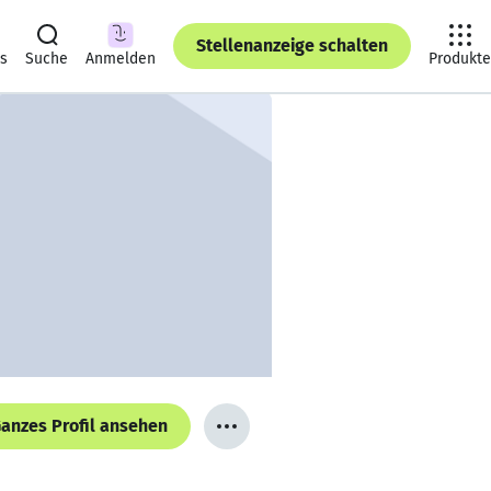
Stellenanzeige schalten
ts
Suche
Anmelden
Produkte
anzes Profil ansehen