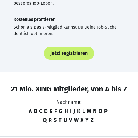
besseres Job-Leben.
Kostenlos profitieren
Schon als Basis-Mitglied kannst Du Deine Job-Suche
deutlich optimieren.
Jetzt registrieren
21 Mio. XING Mitglieder, von A bis Z
Nachname:
A
B
C
D
E
F
G
H
I
J
K
L
M
N
O
P
Q
R
S
T
U
V
W
X
Y
Z