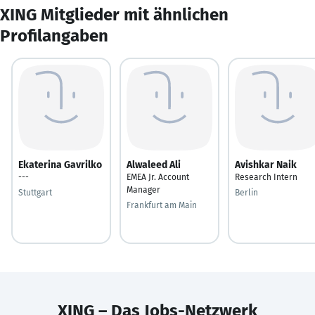
XING Mitglieder mit ähnlichen
Profilangaben
Ekaterina Gavrilko
Alwaleed Ali
Avishkar Naik
---
EMEA Jr. Account
Research Intern
Manager
Stuttgart
Berlin
Frankfurt am Main
XING – Das Jobs-Netzwerk