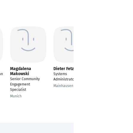
Magdalena
Dieter Fetzer
Tarik Hodžić
Makowski
an
Systems
Head IT Field Support
Senior Community
Administrator
Europe III
Engagement
Mainhausen
Sarajevo
Specialist
Munich