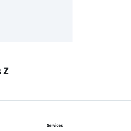
s Z
Services