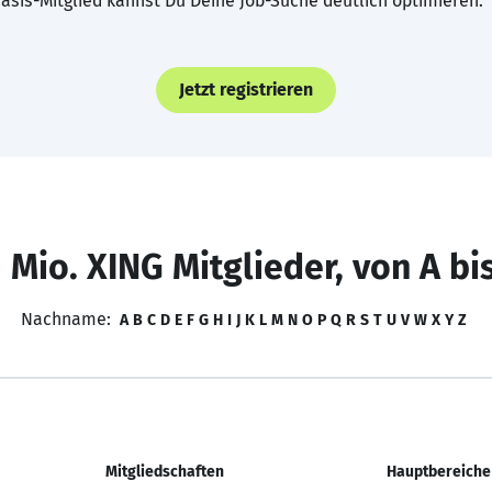
asis-Mitglied kannst Du Deine Job-Suche deutlich optimieren.
Jetzt registrieren
 Mio. XING Mitglieder, von A bi
Nachname:
A
B
C
D
E
F
G
H
I
J
K
L
M
N
O
P
Q
R
S
T
U
V
W
X
Y
Z
Mitgliedschaften
Hauptbereiche