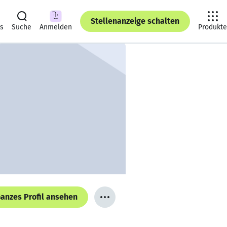
Stellenanzeige schalten
ts
Suche
Anmelden
Produkte
anzes Profil ansehen