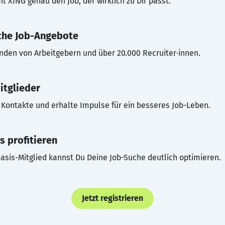
t XING genau den Job, der wirklich zu Dir passt.
che Job-Angebote
inden von Arbeitgebern und über 20.000 Recruiter·innen.
itglieder
Kontakte und erhalte Impulse für ein besseres Job-Leben.
s profitieren
asis-Mitglied kannst Du Deine Job-Suche deutlich optimieren.
Jetzt registrieren