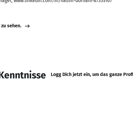
anager, www.linkedin.com/in/nasim-borhani-87335167
e zu sehen.
Kenntnisse
Logg Dich jetzt ein, um das ganze Prof