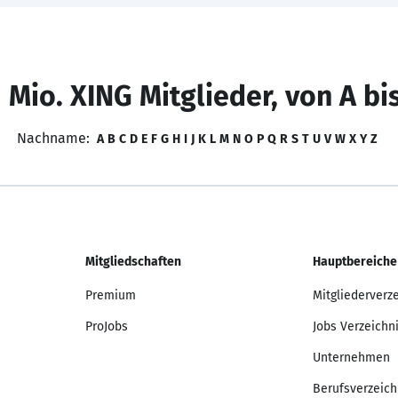
 Mio. XING Mitglieder, von A bi
Nachname:
A
B
C
D
E
F
G
H
I
J
K
L
M
N
O
P
Q
R
S
T
U
V
W
X
Y
Z
Mitgliedschaften
Hauptbereiche
Premium
Mitgliederverz
ProJobs
Jobs Verzeichn
Unternehmen
Berufsverzeich