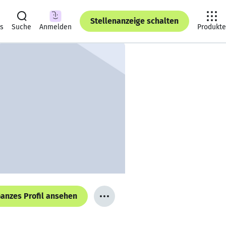
Stellenanzeige schalten
ts
Suche
Anmelden
Produkte
anzes Profil ansehen