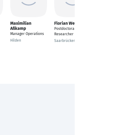
Maximilian
Florian Weinberg
Charlotte
Aßkamp
Anastasia Schmidt
Postdoctoral
Manager Operations
Drug Safety Officer
Researcher
Hilden
Leverkusen
Saarbrücken