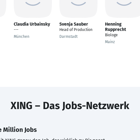
Claudia Urbainsky
Svenja Sauber
Henning
Rupprecht
---
Head of Production
Biologe
München
Darmstadt
Mainz
XING – Das Jobs-Netzwerk
 Million Jobs