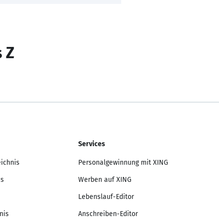
s Z
Services
eichnis
Personalgewinnung mit XING
is
Werben auf XING
Lebenslauf-Editor
nis
Anschreiben-Editor