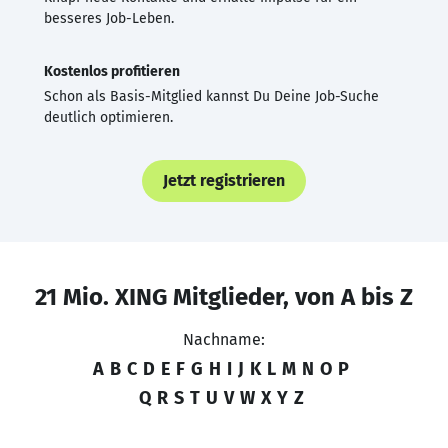
besseres Job-Leben.
Kostenlos profitieren
Schon als Basis-Mitglied kannst Du Deine Job-Suche
deutlich optimieren.
Jetzt registrieren
21 Mio. XING Mitglieder, von A bis Z
Nachname:
A
B
C
D
E
F
G
H
I
J
K
L
M
N
O
P
Q
R
S
T
U
V
W
X
Y
Z