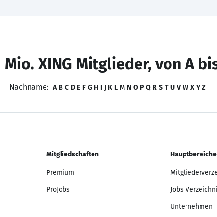
 Mio. XING Mitglieder, von A bi
Nachname:
A
B
C
D
E
F
G
H
I
J
K
L
M
N
O
P
Q
R
S
T
U
V
W
X
Y
Z
Mitgliedschaften
Hauptbereiche
Premium
Mitgliederverz
ProJobs
Jobs Verzeichn
Unternehmen