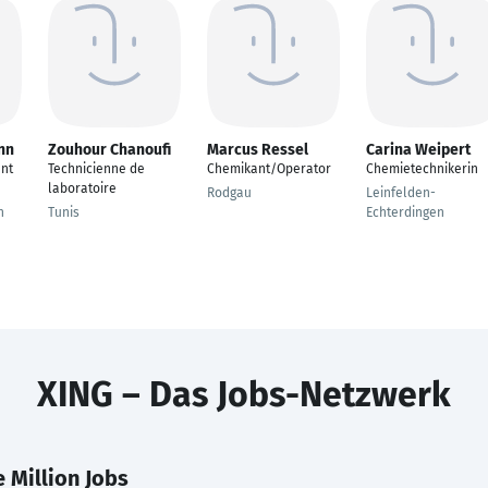
nn
Zouhour Chanoufi
Marcus Ressel
Carina Weipert
ant
Technicienne de
Chemikant/Operator
Chemietechnikerin
laboratoire
Rodgau
Leinfelden-
n
Tunis
Echterdingen
XING – Das Jobs-Netzwerk
 Million Jobs