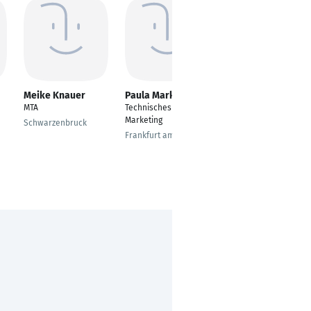
Meike Knauer
Paula Markovic
Anna Lorenc
MTA
Technisches
---
Marketing
Schwarzenbruck
Hemer
Frankfurt am Main