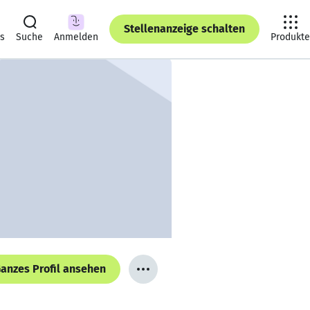
Stellenanzeige schalten
ts
Suche
Anmelden
Produkte
anzes Profil ansehen