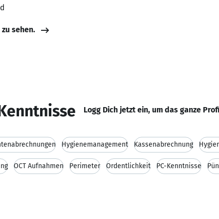
nd
e zu sehen.
Kenntnisse
Logg Dich jetzt ein, um das ganze Prof
ntenabrechnungen
Hygienemanagement
Kassenabrechnung
Hygien
ung
OCT Aufnahmen
Perimeter
Ordentlichkeit
PC-Kenntnisse
Pün