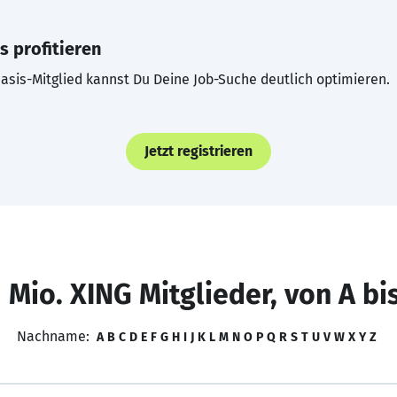
s profitieren
asis-Mitglied kannst Du Deine Job-Suche deutlich optimieren.
Jetzt registrieren
 Mio. XING Mitglieder, von A bi
Nachname:
A
B
C
D
E
F
G
H
I
J
K
L
M
N
O
P
Q
R
S
T
U
V
W
X
Y
Z