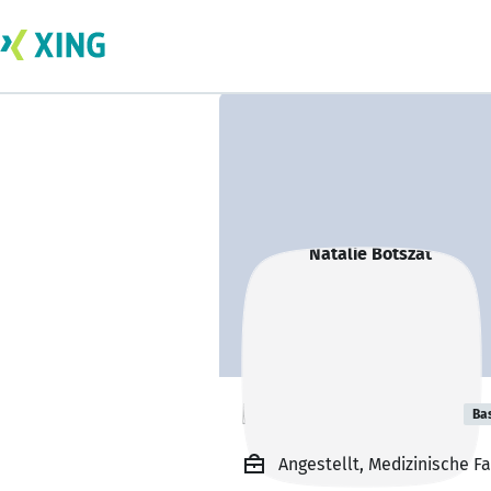
Natalie Botszat
Ba
Angestellt, Medizinische F