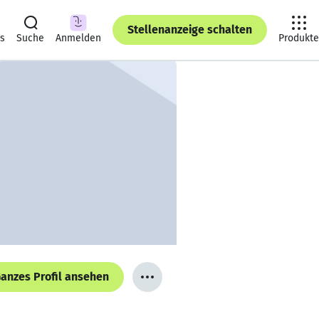
Stellenanzeige schalten
ts
Suche
Anmelden
Produkte
anzes Profil ansehen