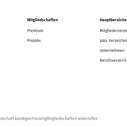
Mitgliedschaften
Hauptbereiche
Premium
Mitgliederverz
ProJobs
Jobs Verzeichn
Unternehmen
Berufsverzeich
edschaft kündigen
Tracking
Mitgliedschaften widerrufen