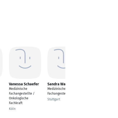
Vanessa Schaefer
Sandra Walter
Nicole Radke
Medizinische
Medizinische
Medizinische
Fachangestellte /
Fachangestellte
Fachangestellte
Onkologische
Stuttgart
Berlin
Fachkraft
Köln