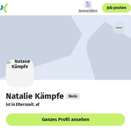
Job posten
Anmelden
Natalie Kämpfe
Basis
ist in Elternzeit. 👶
Ganzes Profil ansehen