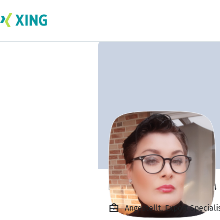
Natalie Komenda
Angestellt, Export Speciali