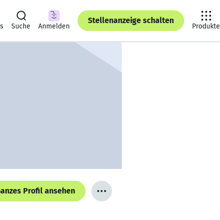
Stellenanzeige schalten
ts
Suche
Anmelden
Produkte
anzes Profil ansehen