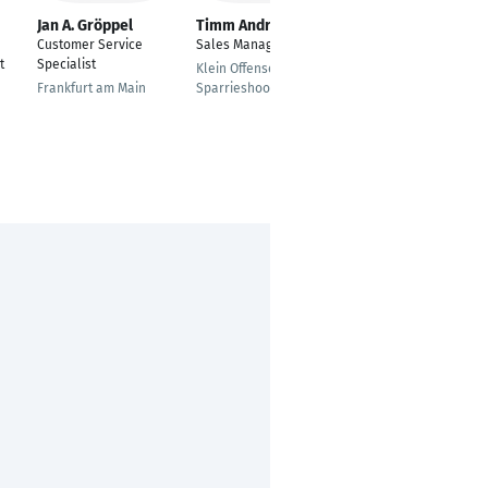
Jan A. Gröppel
Timm Andresen
Cornelia Michel
Customer Service
Sales Manager Afrika
Teamleiterin
t
Specialist
Vertriebsinnendienst
Klein Offenseth-
International
Frankfurt am Main
Sparrieshoop
Hagen