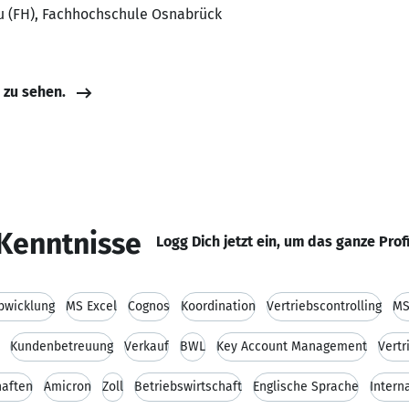
u (FH), Fachhochschule Osnabrück
e zu sehen.
Kenntnisse
Logg Dich jetzt ein, um das ganze Prof
bwicklung
MS Excel
Cognos
Koordination
Vertriebscontrolling
MS
Kundenbetreuung
Verkauf
BWL
Key Account Management
Vert
haften
Amicron
Zoll
Betriebswirtschaft
Englische Sprache
Intern