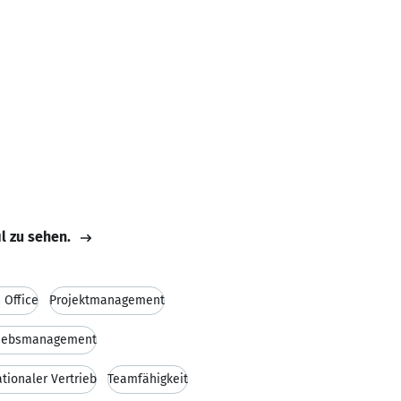
il zu sehen.
 Office
Projektmanagement
riebsmanagement
ationaler Vertrieb
Teamfähigkeit