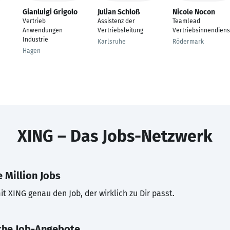
Gianluigi Grigolo
Julian Schloß
Nicole Nocon
Vertrieb
Assistenz der
Teamlead
Anwendungen
Vertriebsleitung
Vertriebsinnendiens
Industrie
Karlsruhe
Rödermark
Hagen
XING – Das Jobs-Netzwerk
 Million Jobs
t XING genau den Job, der wirklich zu Dir passt.
che Job-Angebote