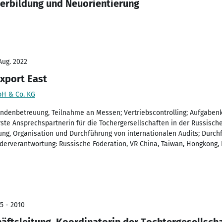
iterbildung und Neuorientierung
Aug. 2022
xport East
bH & Co. KG
ndenbetreuung, Teilnahme an Messen; Vertriebscontrolling; Aufgaben
Erste Ansprechspartnerin für die Tochergersellschaften in der Russisch
tung, Organisation und Durchführung von internationalen Audits; Durc
derverantwortung: Russische Föderation, VR China, Taiwan, Hongkong, I
5 - 2010