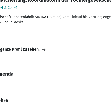
häftsleitung, Koordinatorin der Tochtergesellsch
bH & Co. KG
llschaft Tapetenfabrik SINTRA (Ukraine) vom Einkauf bis Vertrieb; en
ew und in Moskau.
 ganze Profil zu sehen.
omenda
ehre