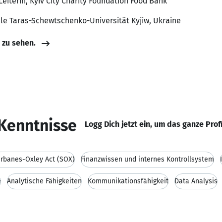
Leiterin, Kyiv City Charity Foundation Food Bank
ale Taras-Schewtschenko-Universität Kyjiw, Ukraine
e zu sehen.
Kenntnisse
Logg Dich jetzt ein, um das ganze Prof
rbanes-Oxley Act (SOX)
Finanzwissen und internes Kontrollsystem
e
Analytische Fähigkeiten
Kommunikationsfähigkeit
Data Analysis