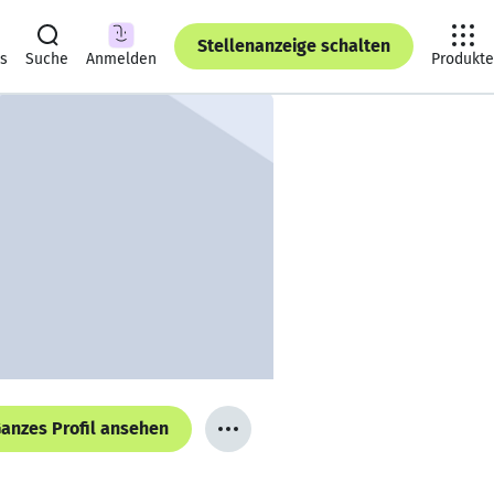
Stellenanzeige schalten
ts
Suche
Anmelden
Produkte
anzes Profil ansehen