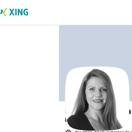
Nataliia Radetska
ist offen für Projekte. 🔎