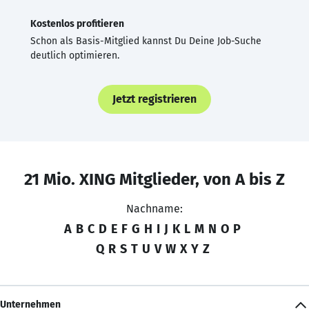
Kostenlos profitieren
Schon als Basis-Mitglied kannst Du Deine Job-Suche
deutlich optimieren.
Jetzt registrieren
21 Mio. XING Mitglieder, von A bis Z
Nachname:
A
B
C
D
E
F
G
H
I
J
K
L
M
N
O
P
Q
R
S
T
U
V
W
X
Y
Z
Unternehmen