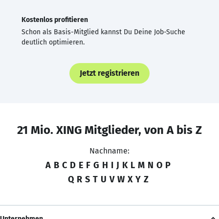
Kostenlos profitieren
Schon als Basis-Mitglied kannst Du Deine Job-Suche
deutlich optimieren.
Jetzt registrieren
21 Mio. XING Mitglieder, von A bis Z
Nachname:
A
B
C
D
E
F
G
H
I
J
K
L
M
N
O
P
Q
R
S
T
U
V
W
X
Y
Z
Unternehmen