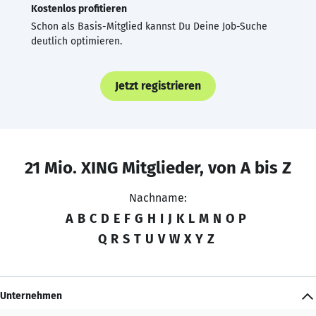
Kostenlos profitieren
Schon als Basis-Mitglied kannst Du Deine Job-Suche
deutlich optimieren.
Jetzt registrieren
21 Mio. XING Mitglieder, von A bis Z
Nachname:
A
B
C
D
E
F
G
H
I
J
K
L
M
N
O
P
Q
R
S
T
U
V
W
X
Y
Z
Unternehmen