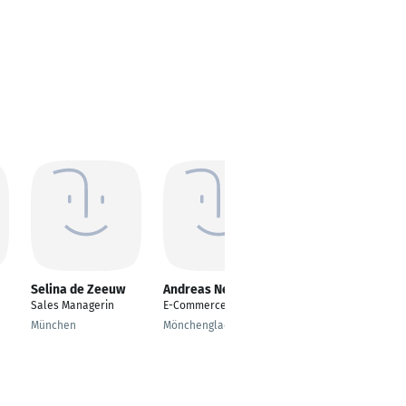
Selina de Zeeuw
Andreas Neiken
Dennis Löwen
Sales Managerin
E-Commerce Manager
Founder & CEO
München
Mönchengladbach
Bangkok