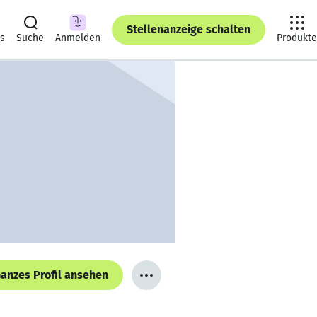
Stellenanzeige schalten
ts
Suche
Anmelden
Produkte
anzes Profil ansehen