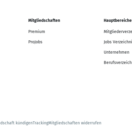
Mitgliedschaften
Hauptbereiche
Premium
Mitgliederverz
ProJobs
Jobs Verzeichn
Unternehmen
Berufsverzeich
edschaft kündigen
Tracking
Mitgliedschaften widerrufen