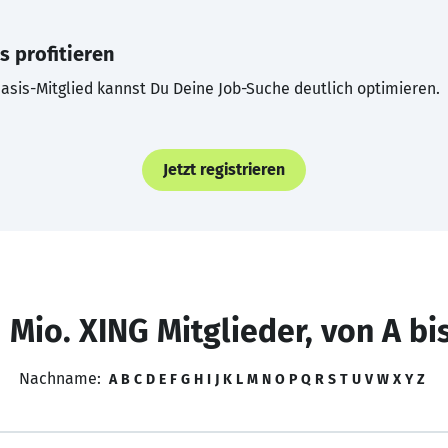
s profitieren
asis-Mitglied kannst Du Deine Job-Suche deutlich optimieren.
Jetzt registrieren
 Mio. XING Mitglieder, von A bi
Nachname:
A
B
C
D
E
F
G
H
I
J
K
L
M
N
O
P
Q
R
S
T
U
V
W
X
Y
Z