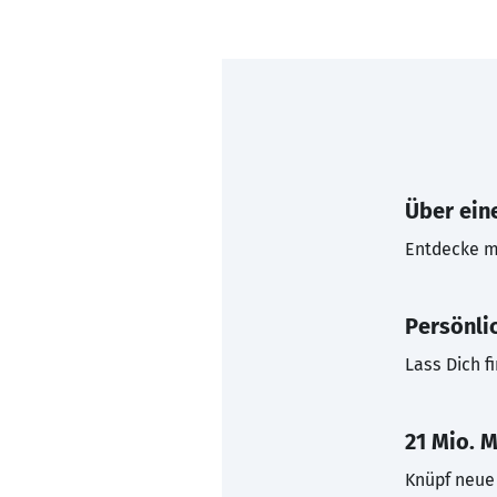
Über eine
Entdecke mi
Persönli
Lass Dich f
21 Mio. M
Knüpf neue 