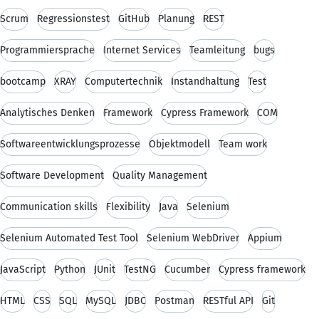
Scrum
Regressionstest
GitHub
Planung
REST
Programmiersprache
Internet Services
Teamleitung
bugs
bootcamp
XRAY
Computertechnik
Instandhaltung
Test
Analytisches Denken
Framework
Cypress Framework
COM
Softwareentwicklungsprozesse
Objektmodell
Team work
Software Development
Quality Management
Communication skills
Flexibility
Java
Selenium
Selenium Automated Test Tool
Selenium WebDriver
Appium
JavaScript
Python
JUnit
TestNG
Cucumber
Cypress framework
HTML
CSS
SQL
MySQL
JDBC
Postman
RESTful API
Git