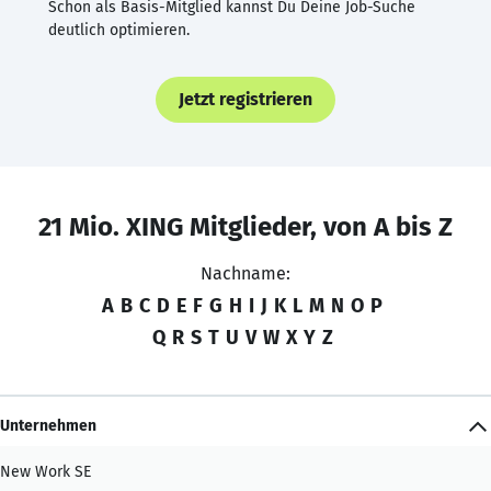
Schon als Basis-Mitglied kannst Du Deine Job-Suche
deutlich optimieren.
Jetzt registrieren
21 Mio. XING Mitglieder, von A bis Z
Nachname:
A
B
C
D
E
F
G
H
I
J
K
L
M
N
O
P
Q
R
S
T
U
V
W
X
Y
Z
Unternehmen
New Work SE