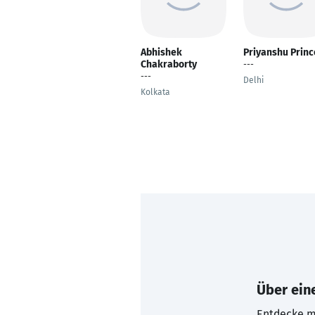
Abhishek
Priyanshu Princ
Chakraborty
---
---
Delhi
Kolkata
Über eine
Entdecke mi