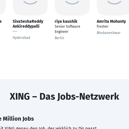
e
SivaSeshaReddy
riya kaushik
Amrita Mohanty
Ankireddypalli
Senior Software
fresher
---
Engineer
Bhubaneshwar
Hyderabad
Berlin
XING – Das Jobs-Netzwerk
 Million Jobs
t XING genau den Job, der wirklich zu Dir passt.