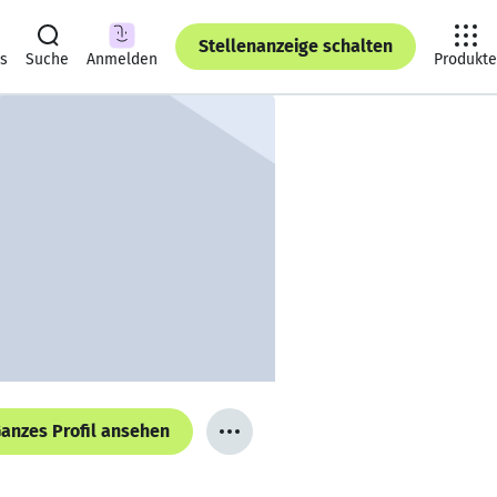
Stellenanzeige schalten
ts
Suche
Anmelden
Produkte
anzes Profil ansehen