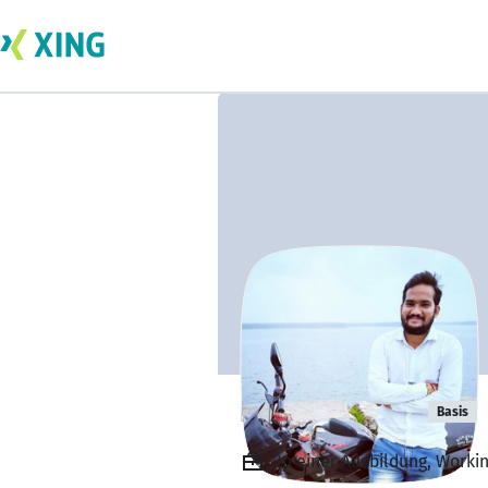
Neeraj Bohra
Basis
In einer Ausbildung, Worki