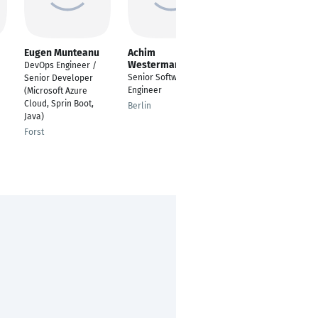
Eugen Munteanu
Achim
Joy Antony Rebello
Westermann
DevOps Engineer /
Software Developer
Senior Software
Senior Developer
Java
Engineer
(Microsoft Azure
Bengaluru
Cloud, Sprin Boot,
Berlin
Java)
Forst