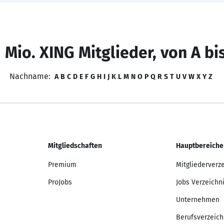
 Mio. XING Mitglieder, von A bi
Nachname:
A
B
C
D
E
F
G
H
I
J
K
L
M
N
O
P
Q
R
S
T
U
V
W
X
Y
Z
Mitgliedschaften
Hauptbereiche
Premium
Mitgliederverz
ProJobs
Jobs Verzeichn
Unternehmen
Berufsverzeich