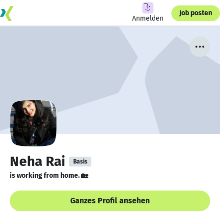
Job posten
Anmelden
Neha Rai
Basis
is working from home. 🏡
Ganzes Profil ansehen