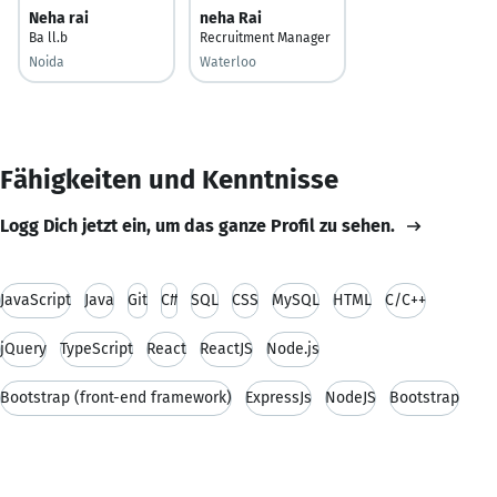
Neha rai
neha Rai
Ba ll.b
Recruitment Manager
Noida
Waterloo
Fähigkeiten und Kenntnisse
Logg Dich jetzt ein, um das ganze Profil zu sehen.
JavaScript
Java
Git
C#
SQL
CSS
MySQL
HTML
C/C++
jQuery
TypeScript
React
ReactJS
Node.js
Bootstrap (front-end framework)
ExpressJs
NodeJS
Bootstrap