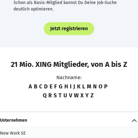
Schon als Basis-Mitglied kannst Du Deine Job-Suche
deutlich optimieren.
Jetzt registrieren
21 Mio. XING Mitglieder, von A bis Z
Nachname:
A
B
C
D
E
F
G
H
I
J
K
L
M
N
O
P
Q
R
S
T
U
V
W
X
Y
Z
Unternehmen
New Work SE