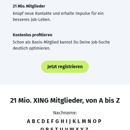
21 Mio. Mitglieder
Knüpf neue Kontakte und erhalte Impulse für ein
besseres Job-Leben.
Kostenlos profitieren
Schon als Basis-Mitglied kannst Du Deine Job-Suche
deutlich optimieren.
Jetzt registrieren
21 Mio. XING Mitglieder, von A bis Z
Nachname:
A
B
C
D
E
F
G
H
I
J
K
L
M
N
O
P
Q
R
S
T
U
V
W
X
Y
Z