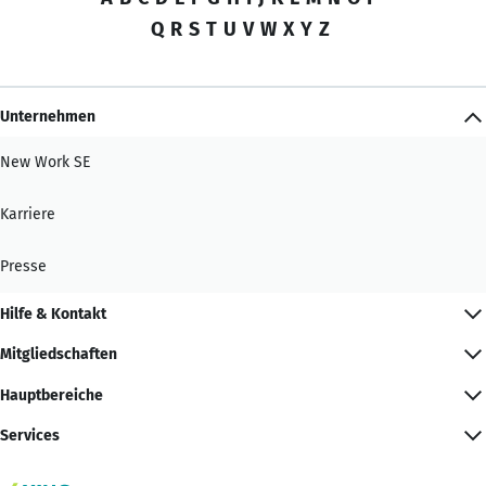
Q
R
S
T
U
V
W
X
Y
Z
Unternehmen
New Work SE
Karriere
Presse
Hilfe & Kontakt
Mitgliedschaften
Hauptbereiche
Services