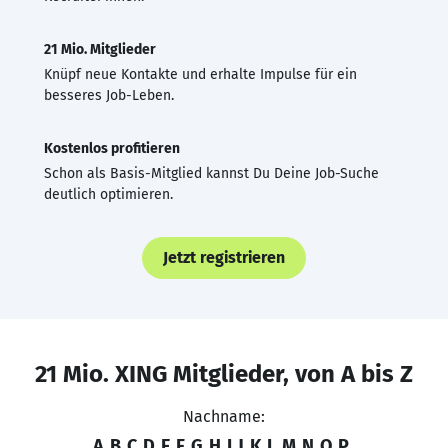
21 Mio. Mitglieder
Knüpf neue Kontakte und erhalte Impulse für ein
besseres Job-Leben.
Kostenlos profitieren
Schon als Basis-Mitglied kannst Du Deine Job-Suche
deutlich optimieren.
Jetzt registrieren
21 Mio. XING Mitglieder, von A bis Z
Nachname:
A
B
C
D
E
F
G
H
I
J
K
L
M
N
O
P