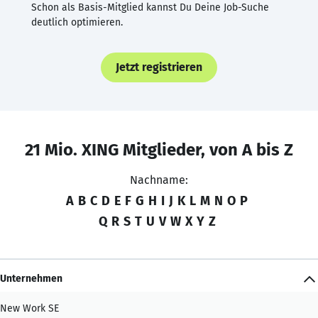
Schon als Basis-Mitglied kannst Du Deine Job-Suche
deutlich optimieren.
Jetzt registrieren
21 Mio. XING Mitglieder, von A bis Z
Nachname:
A
B
C
D
E
F
G
H
I
J
K
L
M
N
O
P
Q
R
S
T
U
V
W
X
Y
Z
Unternehmen
New Work SE