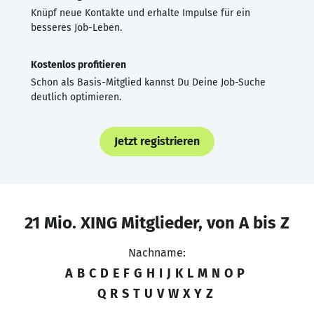
Knüpf neue Kontakte und erhalte Impulse für ein
besseres Job-Leben.
Kostenlos profitieren
Schon als Basis-Mitglied kannst Du Deine Job-Suche
deutlich optimieren.
Jetzt registrieren
21 Mio. XING Mitglieder, von A bis Z
Nachname:
A
B
C
D
E
F
G
H
I
J
K
L
M
N
O
P
Q
R
S
T
U
V
W
X
Y
Z