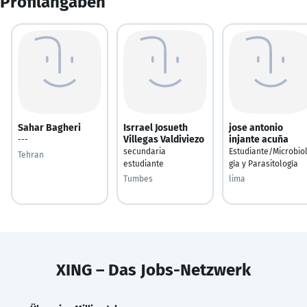
Profilangaben
Sahar Bagheri
Isrrael Josueth
jose antonio
Villegas Valdiviezo
injante acuña
---
secundaria
Estudiante/Microbio
Tehran
estudiante
gía y Parasitología
Tumbes
lima
XING – Das Jobs-Netzwerk