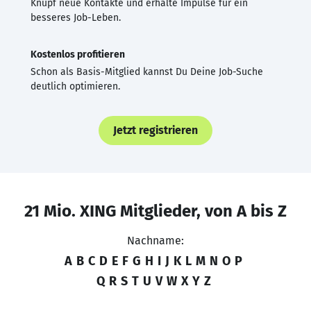
Knüpf neue Kontakte und erhalte Impulse für ein
besseres Job-Leben.
Kostenlos profitieren
Schon als Basis-Mitglied kannst Du Deine Job-Suche
deutlich optimieren.
Jetzt registrieren
21 Mio. XING Mitglieder, von A bis Z
Nachname:
A
B
C
D
E
F
G
H
I
J
K
L
M
N
O
P
Q
R
S
T
U
V
W
X
Y
Z