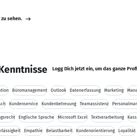
e zu sehen.
Kenntnisse
Logg Dich jetzt ein, um das ganze Prof
ation
Büromanagement
Outlook
Datenerfassung
Marketing
Man
sch
Kundenservice
Kundenbetreuung
Teamassistenz
Personalma
ngsrecht
Englische Sprache
Microsoft Excel
Textverarbeitung
Kass
rlässigkeit
Empathie
Belastbarkeit
Kundenorientierung
Loyalität