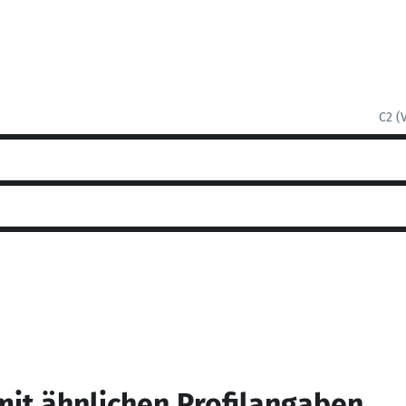
C2 (
mit ähnlichen Profilangaben