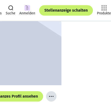
Stellenanzeige schalten
ts
Suche
Anmelden
Produkte
anzes Profil ansehen