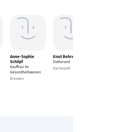
Anne-Sophie
Knut Behrend
Katharina
Schöpf
Eichmüller
Doktorand
Kauffrau im
Kauffrau für
Darmstadt
Gesundheitswesen
Büromanagement
Dresden
München