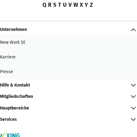
Q
R
S
T
U
V
W
X
Y
Z
Unternehmen
New Work SE
Karriere
Presse
Hilfe & Kontakt
Mitgliedschaften
Hauptbereiche
Services