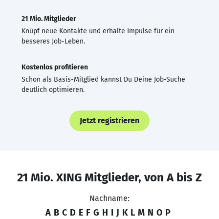
21 Mio. Mitglieder
Knüpf neue Kontakte und erhalte Impulse für ein
besseres Job-Leben.
Kostenlos profitieren
Schon als Basis-Mitglied kannst Du Deine Job-Suche
deutlich optimieren.
Jetzt registrieren
21 Mio. XING Mitglieder, von A bis Z
Nachname:
A
B
C
D
E
F
G
H
I
J
K
L
M
N
O
P