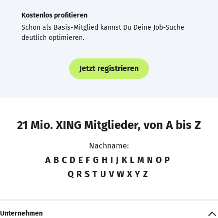
Kostenlos profitieren
Schon als Basis-Mitglied kannst Du Deine Job-Suche
deutlich optimieren.
Jetzt registrieren
21 Mio. XING Mitglieder, von A bis Z
Nachname:
A
B
C
D
E
F
G
H
I
J
K
L
M
N
O
P
Q
R
S
T
U
V
W
X
Y
Z
Unternehmen