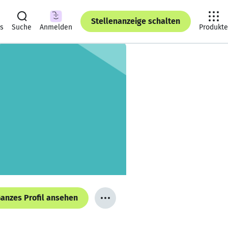
Stellenanzeige schalten
ts
Suche
Anmelden
Produkte
anzes Profil ansehen