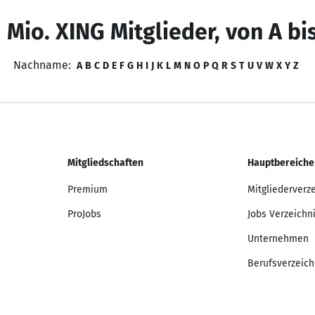
 Mio. XING Mitglieder, von A bi
Nachname:
A
B
C
D
E
F
G
H
I
J
K
L
M
N
O
P
Q
R
S
T
U
V
W
X
Y
Z
Mitgliedschaften
Hauptbereiche
Premium
Mitgliederverz
ProJobs
Jobs Verzeichn
Unternehmen
Berufsverzeich