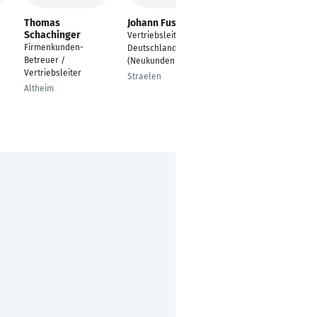
Thomas
Johann Fuss
Frank Martin
Schachinger
Vertriebsleiter
Vertriebsleiter,
Firmenkunden-
Deutschland
Prokurist
Betreuer /
(Neukunden Vertrieb)
Nürnberg
Vertriebsleiter
Straelen
Altheim