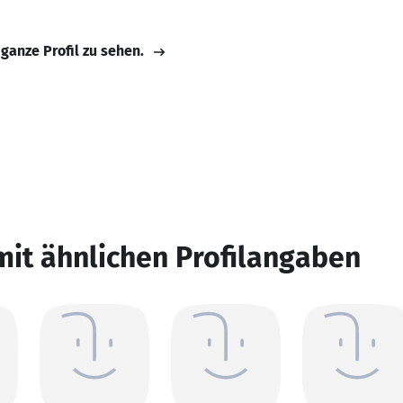
 ganze Profil zu sehen.
mit ähnlichen Profilangaben