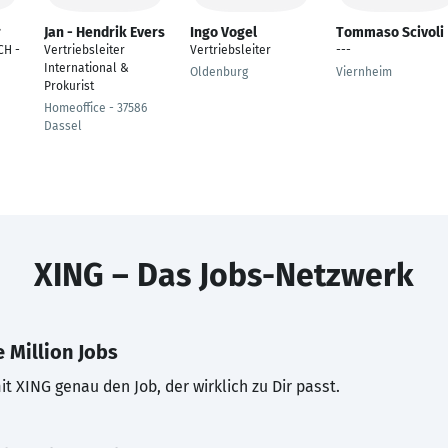
r
Jan - Hendrik Evers
Ingo Vogel
Tommaso Scivoli
CH -
Vertriebsleiter
Vertriebsleiter
---
International &
Oldenburg
Viernheim
Prokurist
Homeoffice - 37586
Dassel
XING – Das Jobs-Netzwerk
 Million Jobs
t XING genau den Job, der wirklich zu Dir passt.