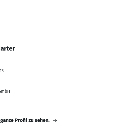
Harter
13
 GmbH
 ganze Profil zu sehen.