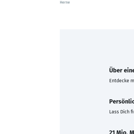
Herne
Über eine
Entdecke mi
Persönli
Lass Dich f
21 Mio. M