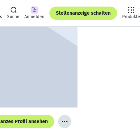
Stellenanzeige schalten
ts
Suche
Anmelden
Produkte
anzes Profil ansehen