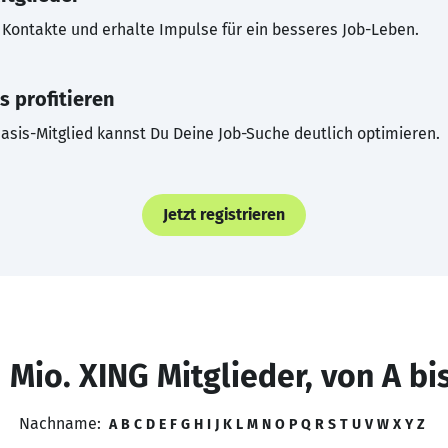
Kontakte und erhalte Impulse für ein besseres Job-Leben.
s profitieren
asis-Mitglied kannst Du Deine Job-Suche deutlich optimieren.
Jetzt registrieren
 Mio. XING Mitglieder, von A bi
Nachname:
A
B
C
D
E
F
G
H
I
J
K
L
M
N
O
P
Q
R
S
T
U
V
W
X
Y
Z