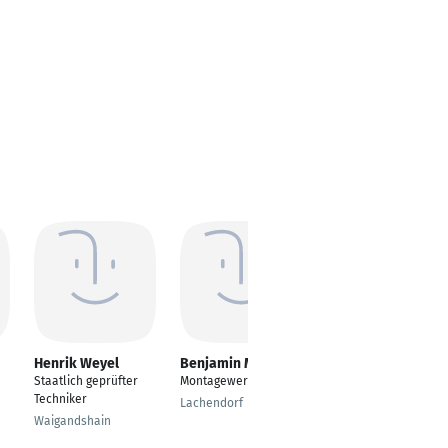
Henrik Weyel
Benjamin Minzlaff
Eduard
Schidlowski
Staatlich geprüfter
Montagewerker
---
Techniker
Lachendorf
Mulfingen
Waigandshain