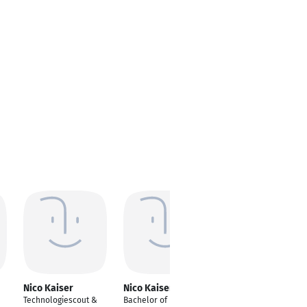
Nico Kaiser
Nico Kaiser
Nico Kaiser
Technologiescout &
Bachelor of
Softwareentwickler