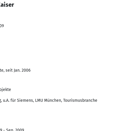
Kaiser
009
e, seit Jan. 2006
ojekte
, u.A. für Siemens, LMU München, Tourismusbranche
9 - Sep. 2009