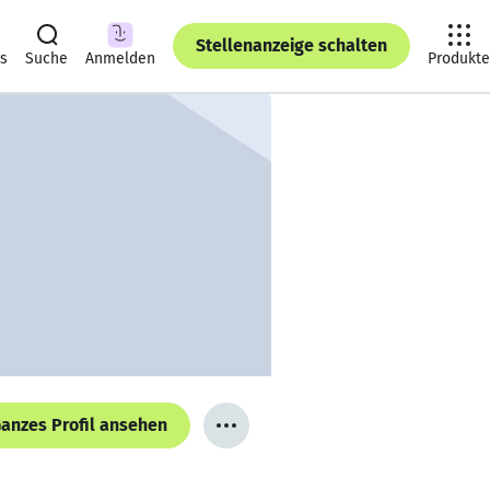
Stellenanzeige schalten
ts
Suche
Anmelden
Produkte
anzes Profil ansehen