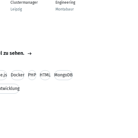
Clustermanager
Engineering
München
Leipzig
Montabaur
il zu sehen.
e.js
Docker
PHP
HTML
MongoDB
twicklung