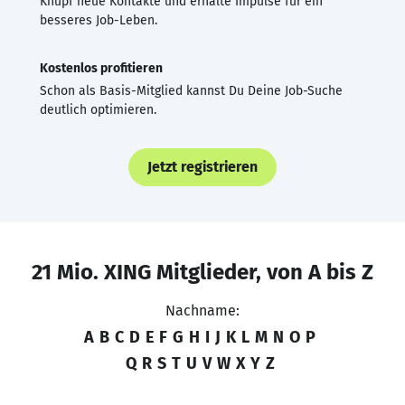
Knüpf neue Kontakte und erhalte Impulse für ein
besseres Job-Leben.
Kostenlos profitieren
Schon als Basis-Mitglied kannst Du Deine Job-Suche
deutlich optimieren.
Jetzt registrieren
21 Mio. XING Mitglieder, von A bis Z
Nachname:
A
B
C
D
E
F
G
H
I
J
K
L
M
N
O
P
Q
R
S
T
U
V
W
X
Y
Z