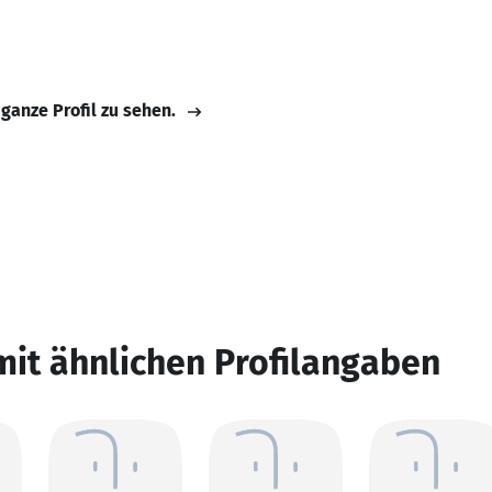
 ganze Profil zu sehen.
mit ähnlichen Profilangaben