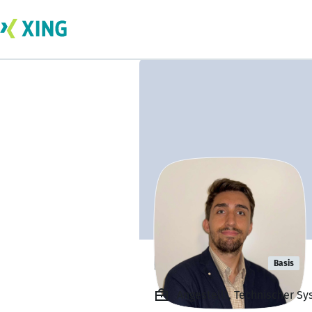
Nico Krygier
Basis
Angestellt, Technischer S