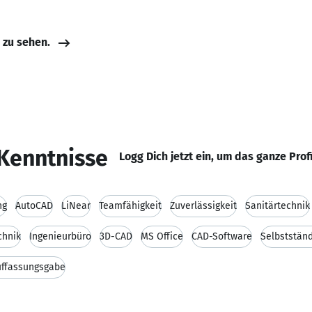
e zu sehen.
Kenntnisse
Logg Dich jetzt ein, um das ganze Prof
ng
AutoCAD
LiNear
Teamfähigkeit
Zuverlässigkeit
Sanitärtechnik
chnik
Ingenieurbüro
3D-CAD
MS Office
CAD-Software
Selbstständ
uffassungsgabe