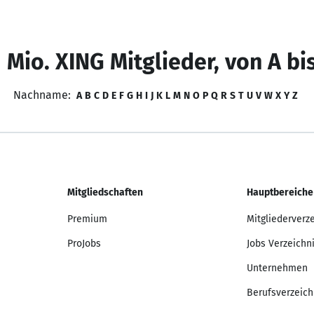
 Mio. XING Mitglieder, von A bi
Nachname:
A
B
C
D
E
F
G
H
I
J
K
L
M
N
O
P
Q
R
S
T
U
V
W
X
Y
Z
Mitgliedschaften
Hauptbereiche
Premium
Mitgliederverz
ProJobs
Jobs Verzeichn
Unternehmen
Berufsverzeich