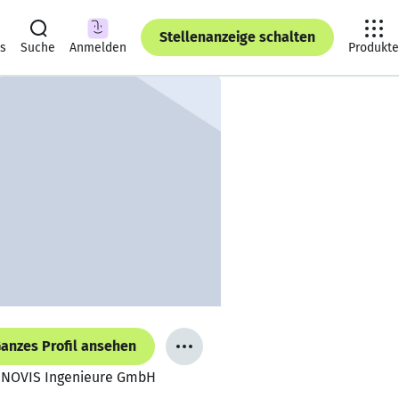
Stellenanzeige schalten
ts
Suche
Anmelden
Produkte
anzes Profil ansehen
 INOVIS Ingenieure GmbH