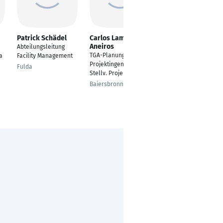
Patrick Schädel
Carlos Lamas
René Geske
Aneiros
Abteilungsleitung
Technische
TGA-Planung ·
a
Facility Management
Gebäudeplanung
Projektingenieur ·
(Elektrotechnik)
Fulda
Stellv. Projektleitung
Grinzens
Baiersbronn